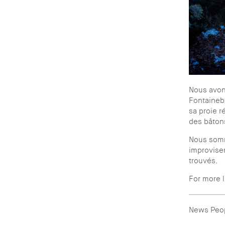
Nous avons
Fontainebl
sa proie r
des bâton
Nous somm
improviser
trouvés.
For more 
News Peo