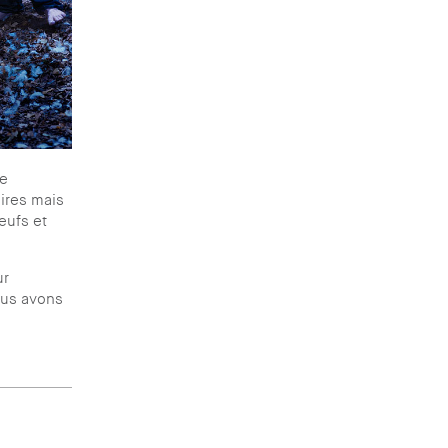
de
aires mais
eufs et
ur
ous avons