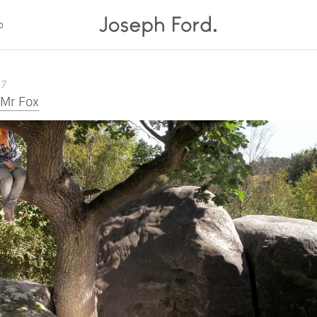
p
17
 Mr Fox