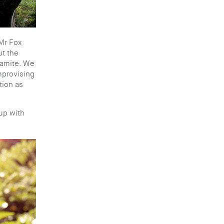
 Mr Fox
ut the
namite. We
mprovising
tion as
 up with