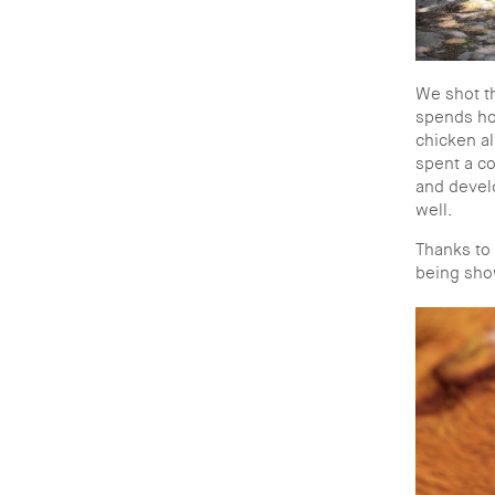
We shot th
spends hou
chicken a
spent a co
and devel
well.
Thanks to 
being sho